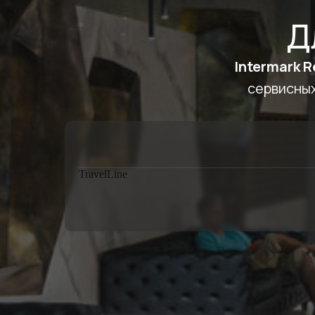
Д
Intermark 
сервисных
TravelLine