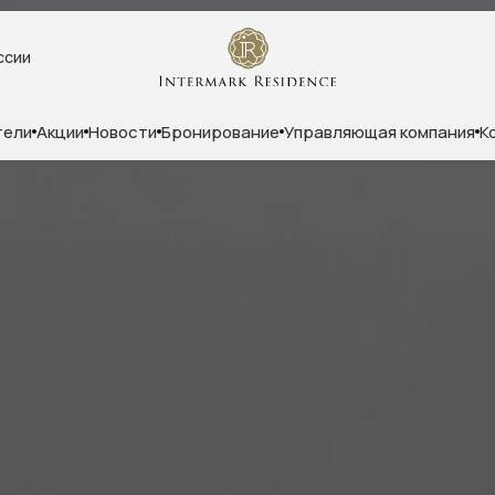
ссии
тели
Акции
Новости
Бронирование
Управляющая компания
К