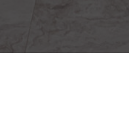
ке двух ключевых задач
:
создания комфортной,
 гостей. Мы выстраиваем
собственника и удобным для