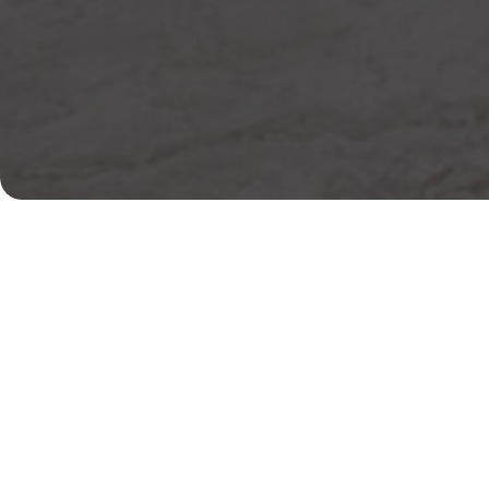
Компания Intermark Residence работает на сты
профессионального управления недвижимостью и 
предсказуемо качественной среды для проживания
процессы так, чтобы объект был эффективным для 