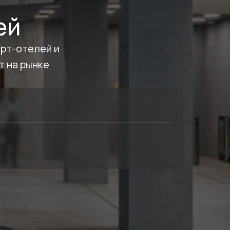
ей
рт-отелей и
т на рынке