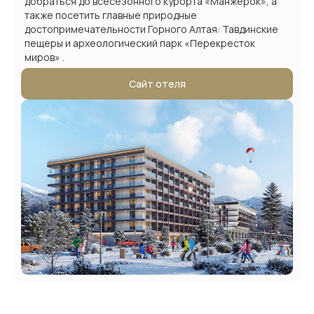
добраться до всесезонного курорта «Манжерок», а
также посетить главные природные
достопримечательности Горного Алтая: Тавдинские
пещеры и археологический парк «Перекресток
миров» .
Сайт отеля
Отели
Акции
Услуги
Связаться
сети