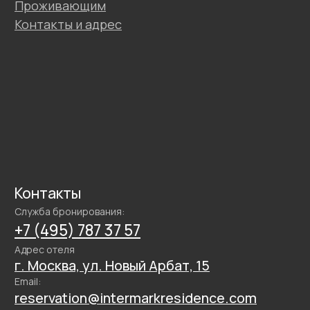
Адрес отеля
г. Москва, ул. Новый Арбат, 15
Email:
reservation@intermarkresidence.com
4.8
Хорошее место
по версии Яндекс
©
2026
Апарт-отель
«Intermark Residence».
ООО «Интермарк Сервисд Апартментс»
Правила оказания услуг
Правовая информация
Обработка персональных данных
Политика конфиденциальности
Политика cookie
Сайт разработан в Media Cosmo