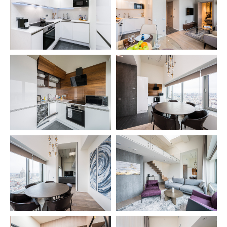
Представительский с 3 спальнями
Двухуровневые представительские
Навигация по сайту
Главная
Расположение
Правила оказания услуг
Политика обработки персональных данных
Политика конфиденциальности
Политика cookie
Правовая информация
Информация
119019, Москва, улица Новый Арбат, 15
+7 (495) 787-37-57
4,7
Рейтинг организации в
Яндекс