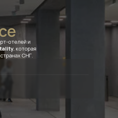
nce
рт-отелей и
tality
, которая
 странах СНГ.