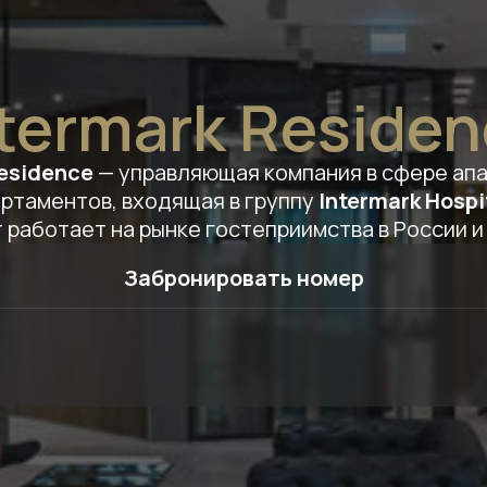
termark Reside
Residence
— управляющая компания в сфере апа
ртаментов, входящая в группу
Intermark Hospi
 работает на рынке гостеприимства в России и
Забронировать номер