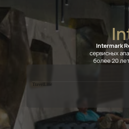
In
Intermark 
сервисных апа
более 20 лет
TravelLine