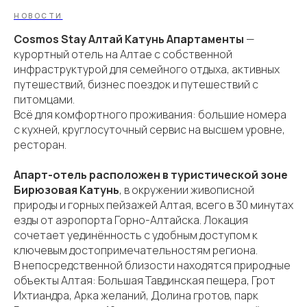
НОВОСТИ
Cosmos Stay Алтай Катунь Апартаменты
—
курортный отель на Алтае c собственной
инфраструктурой для семейного отдыха, активных
путешествий, бизнес поездок и путешествий с
питомцами.
Всё для комфортного проживания: большие номера
с кухней, круглосуточный сервис на высшем уровне,
ресторан.
Апарт-отель расположен в туристической зоне
Бирюзовая Катунь
, в окружении живописной
природы и горных пейзажей Алтая, всего в 30 минутах
езды от аэропорта Горно-Алтайска. Локация
сочетает уединённость с удобным доступом к
ключевым достопримечательностям региона.
В непосредственной близости находятся природные
объекты Алтая: Большая Тавдинская пещера, Грот
Ихтиандра, Арка желаний, Долина гротов, парк